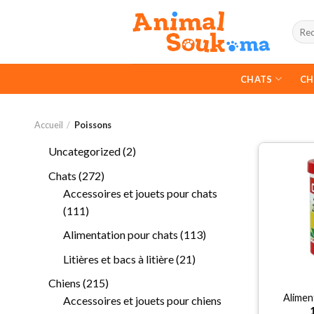
Skip
to
Rech
pour :
content
CHATS
CH
Accueil
/
Poissons
2
Uncategorized
2
produits
272
Chats
272
produits
Accessoires et jouets pour chats
111
111
produits
113
Alimentation pour chats
113
produits
21
Litières et bacs à litière
21
produits
215
Chiens
215
Alimen
produits
Accessoires et jouets pour chiens