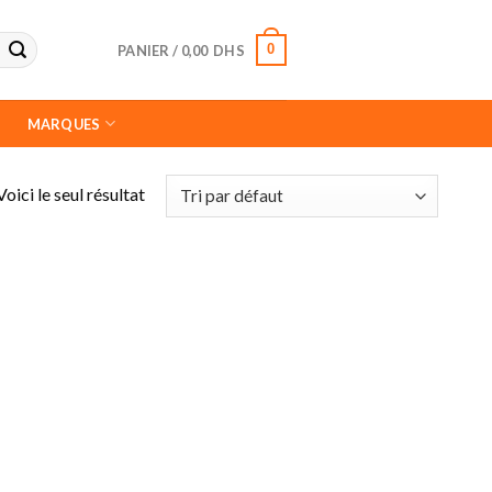
0
PANIER /
0,00
DHS
MARQUES
Voici le seul résultat