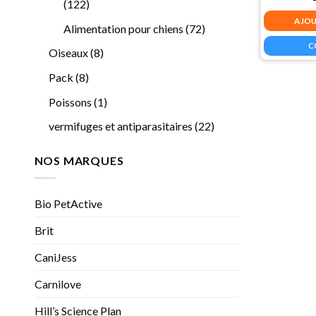
122
122
produits
AJOU
72
Alimentation pour chiens
72
produits
C
8
Oiseaux
8
produits
8
Pack
8
produits
1
Poissons
1
produit
22
vermifuges et antiparasitaires
22
produits
NOS MARQUES
Bio PetActive
Brit
CaniJess
Carnilove
Hill’s Science Plan