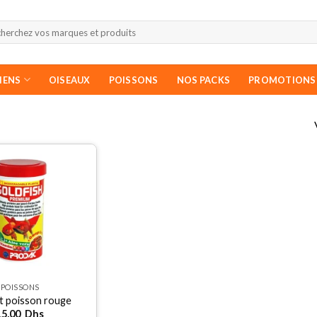
erche
IENS
OISEAUX
POISSONS
NOS PACKS
PROMOTIONS
POISSONS
t poisson rouge
15,00
Dhs