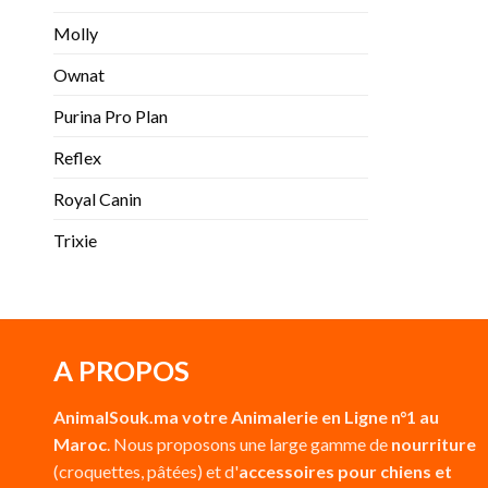
Molly
Ownat
Purina Pro Plan
Reflex
Royal Canin
Trixie
A PROPOS
AnimalSouk.ma
votre Animalerie en Ligne n°1 au
Maroc
. Nous proposons une large gamme de
nourriture
(croquettes, pâtées) et d'
accessoires pour chiens et