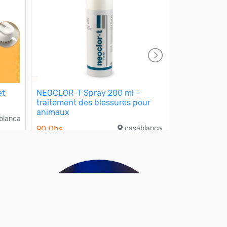
et
NEOCLOR-T Spray 200 ml –
Piscine gonf
traitement des blessures pour
enfants et a
animaux
blanca
1 000 Dhs
90 Dhs
casablanca