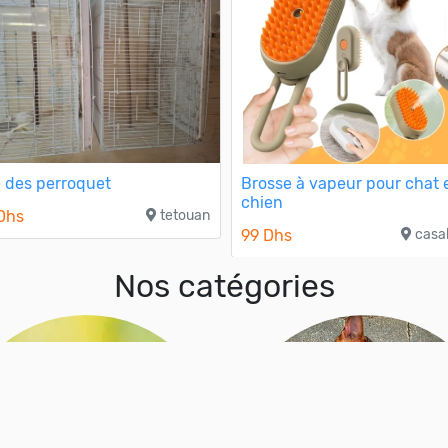
 des perroquet
Brosse à vapeur pour chat 
chien
Dhs
tetouan
99 Dhs
casa
Nos catégories