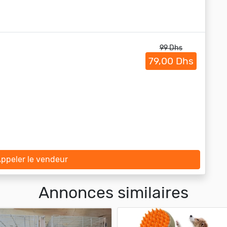
99 Dhs
79,00 Dhs
ppeler le vendeur
Annonces similaires