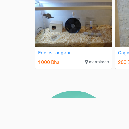
pour chats et
Enclos rongeur
Cage
1 000 Dhs
marrakech
200 
casablanca