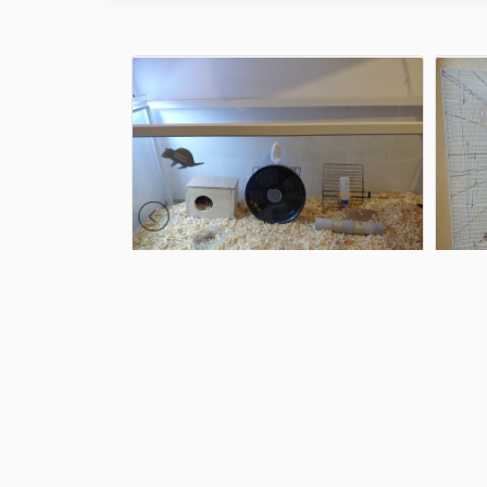
pour chats et
Enclos rongeur
Cage
1 000 Dhs
marrakech
200 
casablanca