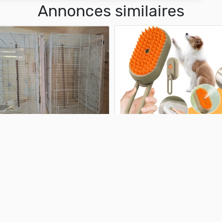
Annonces similaires
 des perroquet
Brosse à vapeur pour chat 
chien
Dhs
tetouan
99 Dhs
casa
Nos catégories