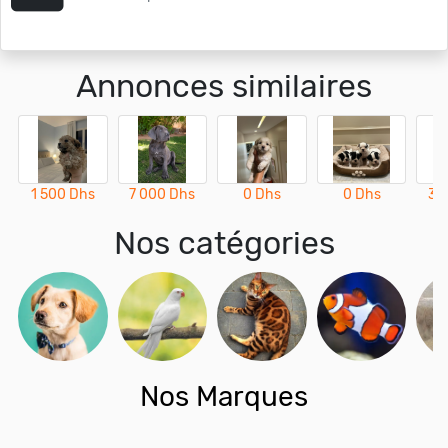
Annonces similaires
1 500 Dhs
7 000 Dhs
0 Dhs
0 Dhs
3 
Nos catégories
Nos Marques