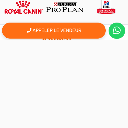
APPELER LE VENDEUR
er
Le 1
site d'annonce au maroc pour l'adoption, la vente et l'achat
des animaux domestiques en ligne. Alors bienvenu sur
AnimalSouk.ma, le spécialiste des petites annonces gratuites
d’animaux. Ici tout est fait pour vous aider à trouver rapidement le
compagnon qui vous correspond.
Si vous représentez une association, vous possédez un élevage,
ou vous proposez vos services dans le secteur animalier, ce site
est aussi fait pour vous aider à communiquer gratuitement sur
votre activité.
Nous sommes une équipe de passionnés d’animaux et nous