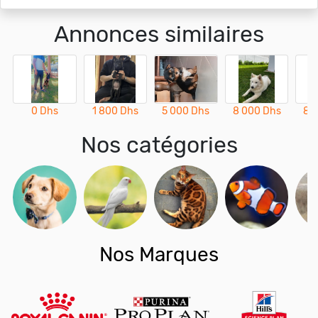
Annonces similaires
0 Dhs
1 800 Dhs
5 000 Dhs
8 000 Dhs
8 
Nos catégories
Nos Marques