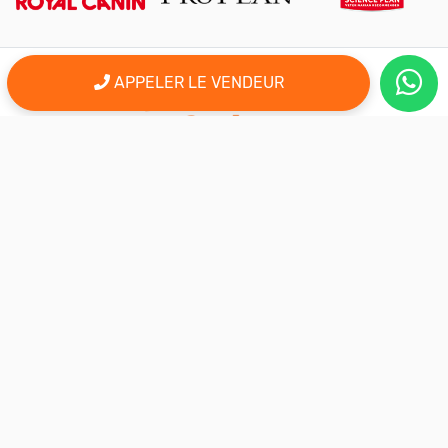
APPELER LE VENDEUR
er
Le 1
site d'annonce au maroc pour l'adoption, la vente et l'achat
des animaux domestiques en ligne. Alors bienvenu sur
AnimalSouk.ma, le spécialiste des petites annonces gratuites
d’animaux. Ici tout est fait pour vous aider à trouver rapidement le
compagnon qui vous correspond.
Si vous représentez une association, vous possédez un élevage,
ou vous proposez vos services dans le secteur animalier, ce site
est aussi fait pour vous aider à communiquer gratuitement sur
votre activité.
Nous sommes une équipe de passionnés d’animaux et nous
restons à votre écoute, alors n’hésitez pas à nous adresser vos
remarques ou vos idées d’améliorations.