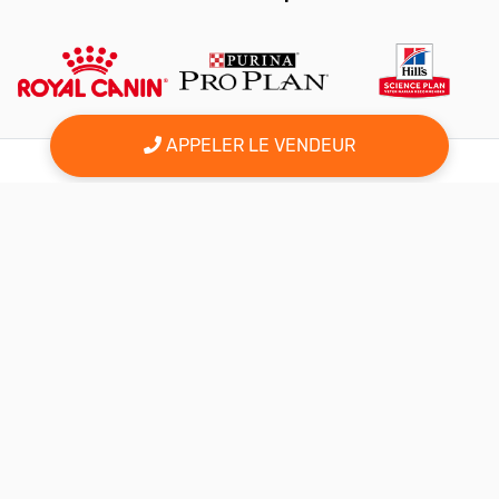
APPELER LE VENDEUR
er
Le 1
site d'annonce au maroc pour l'adoption, la vente et l'achat
des animaux domestiques en ligne. Alors bienvenu sur
AnimalSouk.ma, le spécialiste des petites annonces gratuites
d’animaux. Ici tout est fait pour vous aider à trouver rapidement le
compagnon qui vous correspond.
Si vous représentez une association, vous possédez un élevage,
ou vous proposez vos services dans le secteur animalier, ce site
est aussi fait pour vous aider à communiquer gratuitement sur
votre activité.