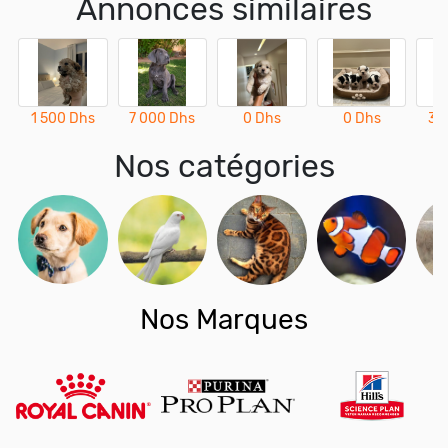
Annonces similaires
1 500 Dhs
7 000 Dhs
0 Dhs
0 Dhs
3 
Nos catégories
Nos Marques