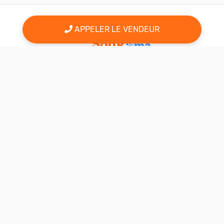
APPELER LE VENDEUR
er
Le 1
site d'annonce au maroc pour l'adoption, la vente et l'achat
des animaux domestiques en ligne. Alors bienvenu sur
AnimalSouk.ma, le spécialiste des petites annonces gratuites
d’animaux. Ici tout est fait pour vous aider à trouver rapidement le
compagnon qui vous correspond.
Si vous représentez une association, vous possédez un élevage,
ou vous proposez vos services dans le secteur animalier, ce site
est aussi fait pour vous aider à communiquer gratuitement sur
votre activité.
Nous sommes une équipe de passionnés d’animaux et nous
restons à votre écoute, alors n’hésitez pas à nous adresser vos
remarques ou vos idées d’améliorations.