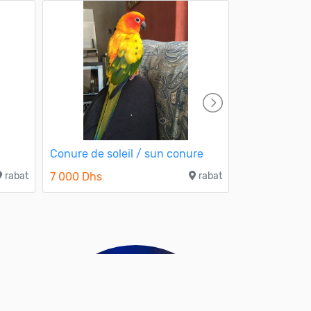
Conure de soleil / sun conure
Cockatoo ga
rabat
7 000 Dhs
rabat
20 000 Dhs