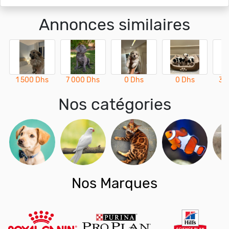
Annonces similaires
1 500 Dhs
7 000 Dhs
0 Dhs
0 Dhs
3 
Nos catégories
Nos Marques