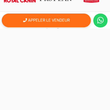
APPELER LE VENDEUR
er
Le 1
site d'annonce au maroc pour l'adoption, la vente et l'achat
des animaux domestiques en ligne. Alors bienvenu sur
AnimalSouk.ma, le spécialiste des petites annonces gratuites
d’animaux. Ici tout est fait pour vous aider à trouver rapidement le
compagnon qui vous correspond.
Si vous représentez une association, vous possédez un élevage,
ou vous proposez vos services dans le secteur animalier, ce site
est aussi fait pour vous aider à communiquer gratuitement sur
votre activité.
Nous sommes une équipe de passionnés d’animaux et nous
restons à votre écoute, alors n’hésitez pas à nous adresser vos
remarques ou vos idées d’améliorations.