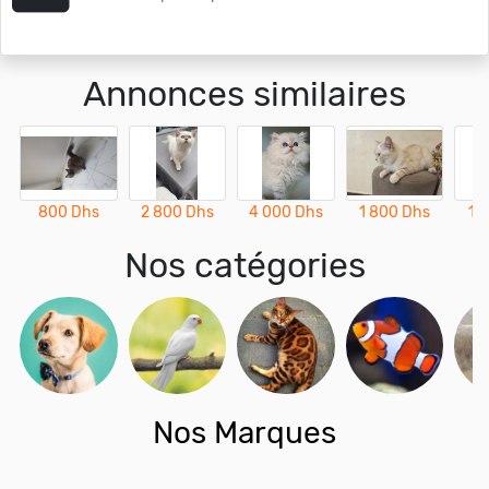
Annonces similaires
800 Dhs
2 800 Dhs
4 000 Dhs
1 800 Dhs
1 
Nos catégories
Nos Marques