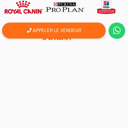
APPELER LE VENDEUR
er
Le 1
site d'annonce au maroc pour l'adoption, la vente et l'achat
des animaux domestiques en ligne. Alors bienvenu sur
AnimalSouk.ma, le spécialiste des petites annonces gratuites
d’animaux. Ici tout est fait pour vous aider à trouver rapidement le
compagnon qui vous correspond.
Si vous représentez une association, vous possédez un élevage,
ou vous proposez vos services dans le secteur animalier, ce site
est aussi fait pour vous aider à communiquer gratuitement sur
votre activité.
Nous sommes une équipe de passionnés d’animaux et nous