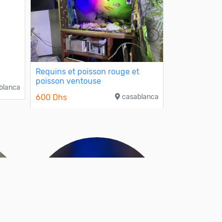
Requins et poisson rouge et
Betta Fish a
poisson ventouse
blanca
0 Dhs
600 Dhs
casablanca