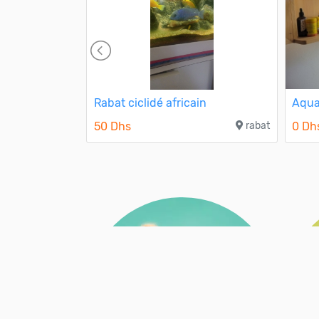
e
Rabat ciclidé africain
Aqua
casablanca
50 Dhs
rabat
0 Dh