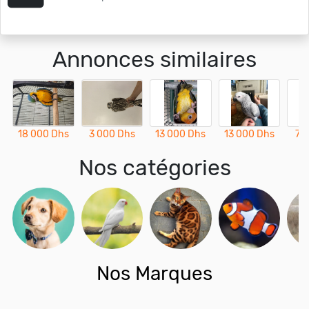
Annonces similaires
18 000 Dhs
3 000 Dhs
13 000 Dhs
13 000 Dhs
7 
Nos catégories
Nos Marques