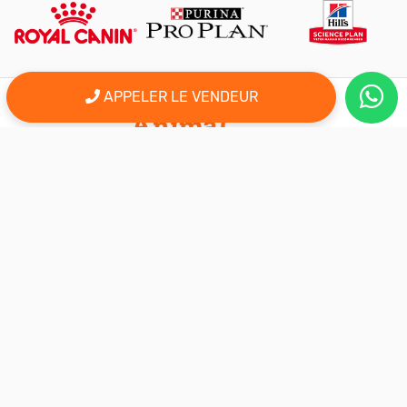
APPELER LE VENDEUR
er
Le 1
site d'annonce au maroc pour l'adoption, la vente et l'achat
des animaux domestiques en ligne. Alors bienvenu sur
AnimalSouk.ma, le spécialiste des petites annonces gratuites
d’animaux. Ici tout est fait pour vous aider à trouver rapidement le
compagnon qui vous correspond.
Si vous représentez une association, vous possédez un élevage,
ou vous proposez vos services dans le secteur animalier, ce site
est aussi fait pour vous aider à communiquer gratuitement sur
votre activité.
Nous sommes une équipe de passionnés d’animaux et nous