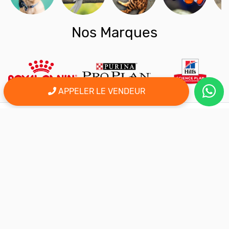
Nos Marques
APPELER LE VENDEUR
er
Le 1
site d'annonce au maroc pour l'adoption, la vente et l'achat
des animaux domestiques en ligne. Alors bienvenu sur
AnimalSouk.ma, le spécialiste des petites annonces gratuites
d’animaux. Ici tout est fait pour vous aider à trouver rapidement le
compagnon qui vous correspond.