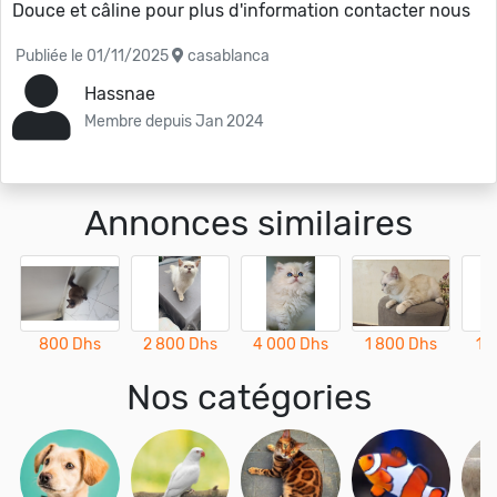
Douce et câline pour plus d'information contacter nous
Publiée le 01/11/2025
casablanca
Hassnae
Membre depuis Jan 2024
Annonces similaires
800 Dhs
2 800 Dhs
4 000 Dhs
1 800 Dhs
1 
Nos catégories