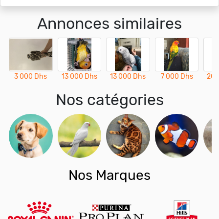
Annonces similaires
3 000 Dhs
13 000 Dhs
13 000 Dhs
7 000 Dhs
20 
Nos catégories
Nos Marques