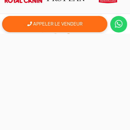
APPELER LE VENDEUR
er
Le 1
site d'annonce au maroc pour l'adoption, la vente et l'achat
des animaux domestiques en ligne. Alors bienvenu sur
AnimalSouk.ma, le spécialiste des petites annonces gratuites
d’animaux. Ici tout est fait pour vous aider à trouver rapidement le
compagnon qui vous correspond.
Si vous représentez une association, vous possédez un élevage,
ou vous proposez vos services dans le secteur animalier, ce site
est aussi fait pour vous aider à communiquer gratuitement sur
votre activité.
Nous sommes une équipe de passionnés d’animaux et nous
restons à votre écoute, alors n’hésitez pas à nous adresser vos
remarques ou vos idées d’améliorations.