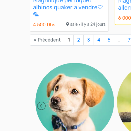
Magnifique perroquet
Magn
albinos quaker a vendre🤍
alle
🦜
6 000
4 500 Dhs
sale
il y a 24 jours
●
« Précédent
1
2
3
4
5
…
7