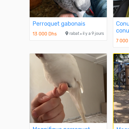
Perroquet gabonais
Conu
conu
13 000 Dhs
rabat
il y a 9 jours
●
7 000