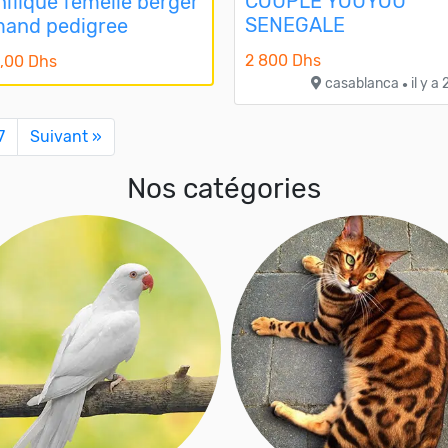
COUPLE YOUYOU
ifique femelle berger
SENEGALE
mand pedigree
2 800 Dhs
,00 Dhs
casablanca
il y a
●
7
Suivant »
Nos catégories