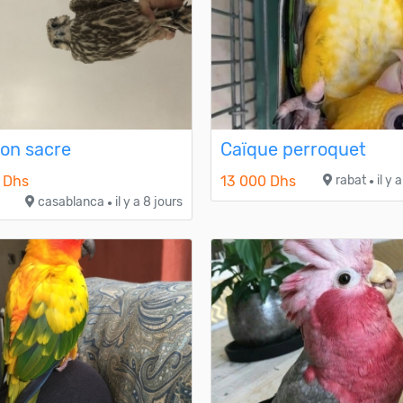
on sacre
Caïque perroquet
 Dhs
13 000 Dhs
rabat
il y 
●
casablanca
il y a 8 jours
●