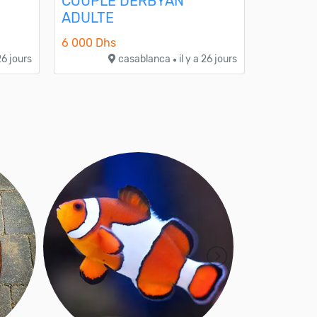
COUPLE DERBYAN
ADULTE
6 000 Dhs
 26 jours
casablanca
il y a 26 jours
●