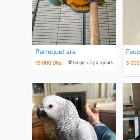
Perroquet ara
Fauc
18 000 Dhs
tanger
il y a 5 jours
3 000
●