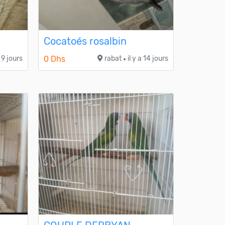
Cocatoés rosalbin
a 9 jours
0 Dhs
rabat
il y a 14 jours
●