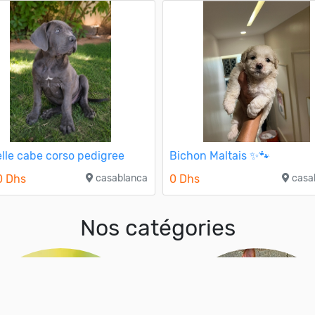
lle cabe corso pedigree
Bichon Maltais ✨🐾
0 Dhs
casablanca
0 Dhs
casa
Nos catégories