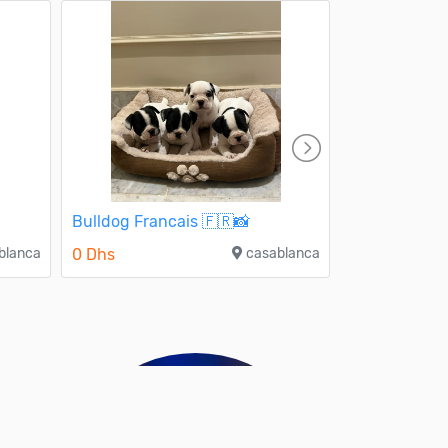
Bulldog Francais 🇫🇷📸
Caniche géa
blanca
0 Dhs
casablanca
3 000 Dhs