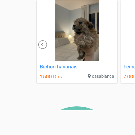
ire terrier
Bichon havanais
Feme
1 500 Dhs
casablanca
7 00
azemmour