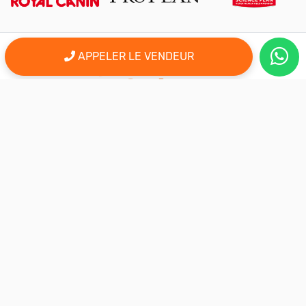
APPELER LE VENDEUR
er
Le 1
site d'annonce au maroc pour l'adoption, la vente et l'achat
des animaux domestiques en ligne. Alors bienvenu sur
AnimalSouk.ma, le spécialiste des petites annonces gratuites
d’animaux. Ici tout est fait pour vous aider à trouver rapidement le
compagnon qui vous correspond.
Si vous représentez une association, vous possédez un élevage,
ou vous proposez vos services dans le secteur animalier, ce site
est aussi fait pour vous aider à communiquer gratuitement sur
votre activité.
Nous sommes une équipe de passionnés d’animaux et nous
restons à votre écoute, alors n’hésitez pas à nous adresser vos
remarques ou vos idées d’améliorations.