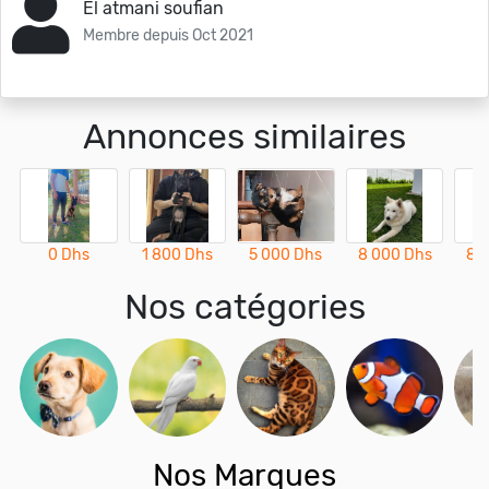
El atmani soufian
Membre depuis Oct 2021
Annonces similaires
0 Dhs
1 800 Dhs
5 000 Dhs
8 000 Dhs
8 
Nos catégories
Nos Marques