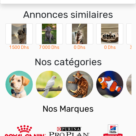
Annonces similaires
1 500 Dhs
7 000 Dhs
0 Dhs
0 Dhs
3 
Nos catégories
Nos Marques