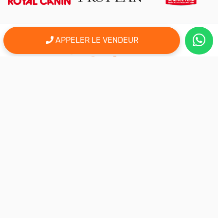
APPELER LE VENDEUR
er
Le 1
site d'annonce au maroc pour l'adoption, la vente et l'achat
des animaux domestiques en ligne. Alors bienvenu sur
AnimalSouk.ma, le spécialiste des petites annonces gratuites
d’animaux. Ici tout est fait pour vous aider à trouver rapidement le
compagnon qui vous correspond.
Si vous représentez une association, vous possédez un élevage,
ou vous proposez vos services dans le secteur animalier, ce site
est aussi fait pour vous aider à communiquer gratuitement sur
votre activité.
Nous sommes une équipe de passionnés d’animaux et nous
restons à votre écoute, alors n’hésitez pas à nous adresser vos
remarques ou vos idées d’améliorations.