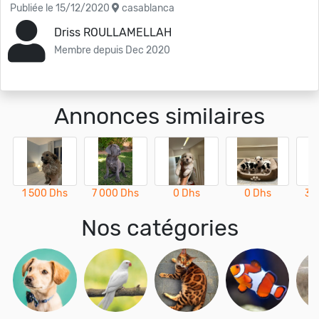
Publiée le 15/12/2020
casablanca
Driss ROULLAMELLAH
Membre depuis Dec 2020
Annonces similaires
1 500 Dhs
7 000 Dhs
0 Dhs
0 Dhs
3 
Nos catégories