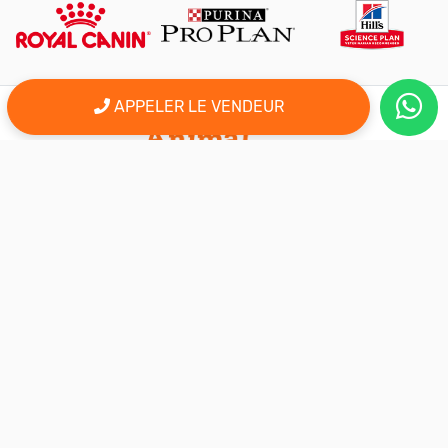
APPELER LE VENDEUR
er
Le 1
site d'annonce au maroc pour l'adoption, la vente et l'achat
des animaux domestiques en ligne. Alors bienvenu sur
AnimalSouk.ma, le spécialiste des petites annonces gratuites
d’animaux. Ici tout est fait pour vous aider à trouver rapidement le
compagnon qui vous correspond.
Si vous représentez une association, vous possédez un élevage,
ou vous proposez vos services dans le secteur animalier, ce site
est aussi fait pour vous aider à communiquer gratuitement sur
votre activité.
Nous sommes une équipe de passionnés d’animaux et nous