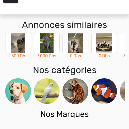
Annonces similaires
1 500 Dhs
7 000 Dhs
0 Dhs
0 Dhs
3 
Nos catégories
Nos Marques