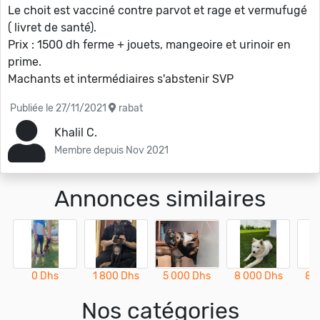
Le choit est vacciné contre parvot et rage et vermufugé
( livret de santé).
Prix : 1500 dh ferme + jouets, mangeoire et urinoir en
prime.
Machants et intermédiaires s'abstenir SVP
Publiée le 27/11/2021
rabat
Khalil C.
Membre depuis Nov 2021
Annonces similaires
0 Dhs
1 800 Dhs
5 000 Dhs
8 000 Dhs
8 
Nos catégories