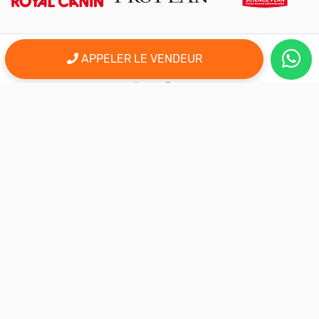
APPELER LE VENDEUR
er
Le 1
site d'annonce au maroc pour l'adoption, la vente et l'achat
des animaux domestiques en ligne. Alors bienvenu sur
AnimalSouk.ma, le spécialiste des petites annonces gratuites
d’animaux. Ici tout est fait pour vous aider à trouver rapidement le
compagnon qui vous correspond.
Si vous représentez une association, vous possédez un élevage,
ou vous proposez vos services dans le secteur animalier, ce site
est aussi fait pour vous aider à communiquer gratuitement sur
votre activité.
Nous sommes une équipe de passionnés d’animaux et nous
restons à votre écoute, alors n’hésitez pas à nous adresser vos
remarques ou vos idées d’améliorations.