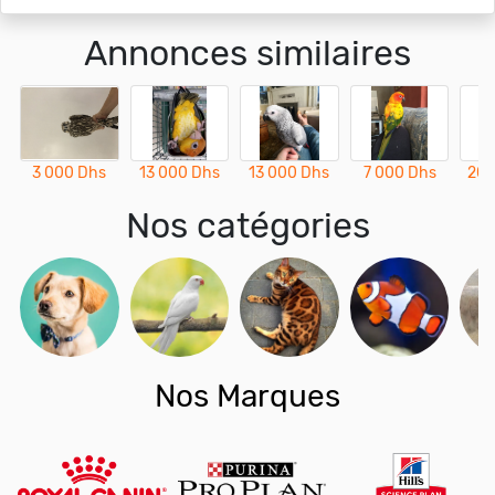
Annonces similaires
3 000 Dhs
13 000 Dhs
13 000 Dhs
7 000 Dhs
20 
Nos catégories
Nos Marques