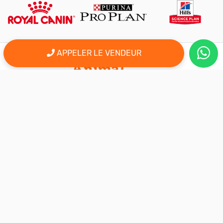
APPELER LE VENDEUR
er
Le 1
site d'annonce au maroc pour l'adoption, la vente et l'achat
des animaux domestiques en ligne. Alors bienvenu sur
AnimalSouk.ma, le spécialiste des petites annonces gratuites
d’animaux. Ici tout est fait pour vous aider à trouver rapidement le
compagnon qui vous correspond.
Si vous représentez une association, vous possédez un élevage,
ou vous proposez vos services dans le secteur animalier, ce site
est aussi fait pour vous aider à communiquer gratuitement sur
votre activité.
Nous sommes une équipe de passionnés d’animaux et nous