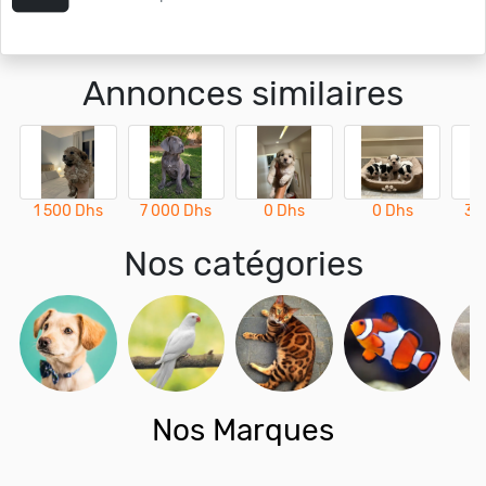
Annonces similaires
1 500 Dhs
7 000 Dhs
0 Dhs
0 Dhs
3 
Nos catégories
Nos Marques