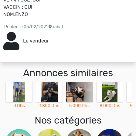
VACCIN : OUI
NOM:ENZO
Publiée le 05/02/2021
rabat
Le vendeur
Annonces similaires
0 Dhs
1 800 Dhs
5 000 Dhs
8 000 Dhs
8 
Nos catégories