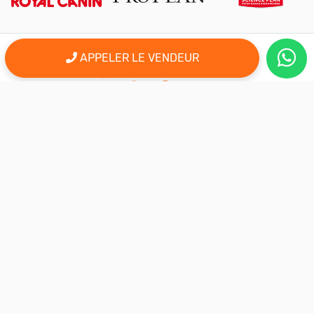
APPELER LE VENDEUR
er
Le 1
site d'annonce au maroc pour l'adoption, la vente et l'achat
des animaux domestiques en ligne. Alors bienvenu sur
AnimalSouk.ma, le spécialiste des petites annonces gratuites
d’animaux. Ici tout est fait pour vous aider à trouver rapidement le
compagnon qui vous correspond.
Si vous représentez une association, vous possédez un élevage,
ou vous proposez vos services dans le secteur animalier, ce site
est aussi fait pour vous aider à communiquer gratuitement sur
votre activité.
Nous sommes une équipe de passionnés d’animaux et nous
restons à votre écoute, alors n’hésitez pas à nous adresser vos
remarques ou vos idées d’améliorations.