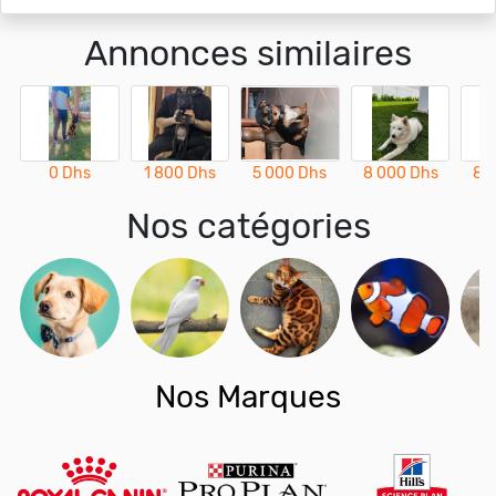
Annonces similaires
0 Dhs
1 800 Dhs
5 000 Dhs
8 000 Dhs
8 
Nos catégories
Nos Marques