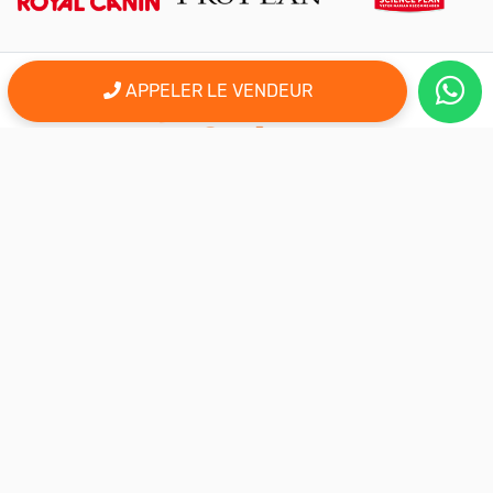
APPELER LE VENDEUR
er
Le 1
site d'annonce au maroc pour l'adoption, la vente et l'achat
des animaux domestiques en ligne. Alors bienvenu sur
AnimalSouk.ma, le spécialiste des petites annonces gratuites
d’animaux. Ici tout est fait pour vous aider à trouver rapidement le
compagnon qui vous correspond.
Si vous représentez une association, vous possédez un élevage,
ou vous proposez vos services dans le secteur animalier, ce site
est aussi fait pour vous aider à communiquer gratuitement sur
votre activité.
Nous sommes une équipe de passionnés d’animaux et nous
restons à votre écoute, alors n’hésitez pas à nous adresser vos
remarques ou vos idées d’améliorations.