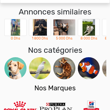
Annonces similaires
0 Dhs
1 800 Dhs
5 000 Dhs
8 000 Dhs
8 
Nos catégories
Nos Marques