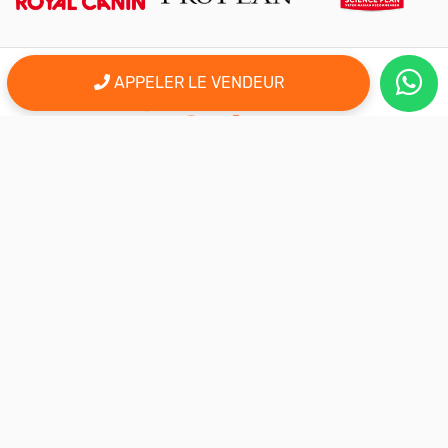
APPELER LE VENDEUR
er
Le 1
site d'annonce au maroc pour l'adoption, la vente et l'achat
des animaux domestiques en ligne. Alors bienvenu sur
AnimalSouk.ma, le spécialiste des petites annonces gratuites
d’animaux. Ici tout est fait pour vous aider à trouver rapidement le
compagnon qui vous correspond.
Si vous représentez une association, vous possédez un élevage,
ou vous proposez vos services dans le secteur animalier, ce site
est aussi fait pour vous aider à communiquer gratuitement sur
votre activité.
Nous sommes une équipe de passionnés d’animaux et nous
restons à votre écoute, alors n’hésitez pas à nous adresser vos
remarques ou vos idées d’améliorations.