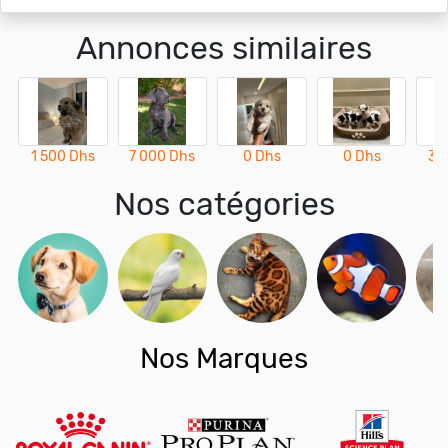
Annonces similaires
1 500 Dhs
7 000 Dhs
0 Dhs
0 Dhs
3 
Nos catégories
Nos Marques