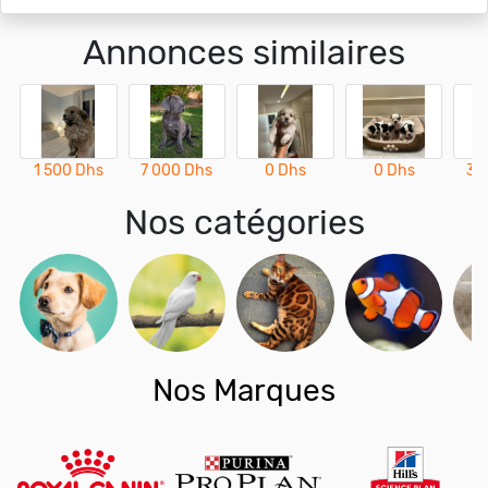
Annonces similaires
1 500 Dhs
7 000 Dhs
0 Dhs
0 Dhs
3 
Nos catégories
Nos Marques