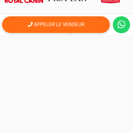
APPELER LE VENDEUR
er
Le 1
site d'annonce au maroc pour l'adoption, la vente et l'achat
des animaux domestiques en ligne. Alors bienvenu sur
AnimalSouk.ma, le spécialiste des petites annonces gratuites
d’animaux. Ici tout est fait pour vous aider à trouver rapidement le
compagnon qui vous correspond.
Si vous représentez une association, vous possédez un élevage,
ou vous proposez vos services dans le secteur animalier, ce site
est aussi fait pour vous aider à communiquer gratuitement sur
votre activité.
Nous sommes une équipe de passionnés d’animaux et nous
restons à votre écoute, alors n’hésitez pas à nous adresser vos
remarques ou vos idées d’améliorations.