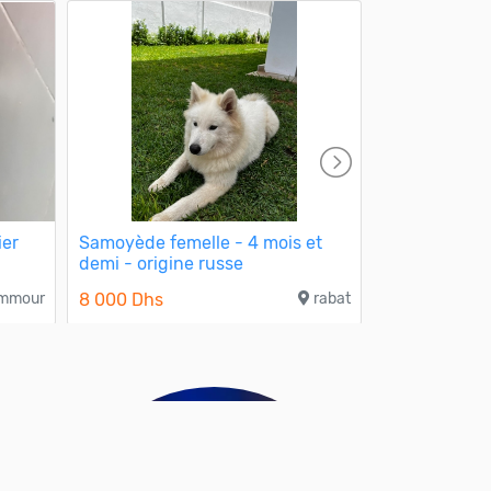
ier
Samoyède femelle - 4 mois et
Spitz nain
demi - origine russe
8 000 Dhs
mmour
8 000 Dhs
rabat