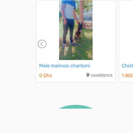
Male malinois charboni
Chio
casablanca
0 Dhs
casablanca
1 80