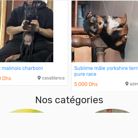
t malinois charboni
Sublime mâle yorkshire terr
pure race
0 Dhs
casablanca
5 000 Dhs
aze
Nos catégories