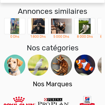
Annonces similaires
0 Dhs
1 800 Dhs
5 000 Dhs
8 000 Dhs
8 
Nos catégories
Nos Marques