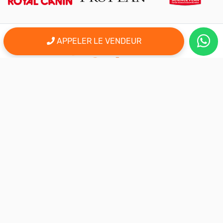
APPELER LE VENDEUR
er
Le 1
site d'annonce au maroc pour l'adoption, la vente et l'achat
des animaux domestiques en ligne. Alors bienvenu sur
AnimalSouk.ma, le spécialiste des petites annonces gratuites
d’animaux. Ici tout est fait pour vous aider à trouver rapidement le
compagnon qui vous correspond.
Si vous représentez une association, vous possédez un élevage,
ou vous proposez vos services dans le secteur animalier, ce site
est aussi fait pour vous aider à communiquer gratuitement sur
votre activité.
Nous sommes une équipe de passionnés d’animaux et nous
restons à votre écoute, alors n’hésitez pas à nous adresser vos
remarques ou vos idées d’améliorations.