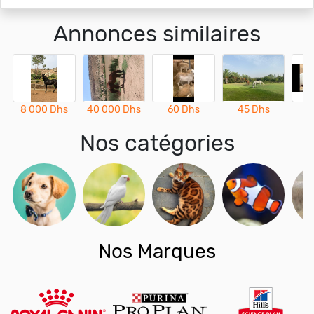
Annonces similaires
8 000 Dhs
40 000 Dhs
60 Dhs
45 Dhs
4
Nos catégories
Nos Marques