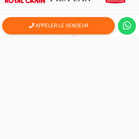
APPELER LE VENDEUR
er
Le 1
site d'annonce au maroc pour l'adoption, la vente et l'achat
des animaux domestiques en ligne. Alors bienvenu sur
AnimalSouk.ma, le spécialiste des petites annonces gratuites
d’animaux. Ici tout est fait pour vous aider à trouver rapidement le
compagnon qui vous correspond.
Si vous représentez une association, vous possédez un élevage,
ou vous proposez vos services dans le secteur animalier, ce site
est aussi fait pour vous aider à communiquer gratuitement sur
votre activité.
Nous sommes une équipe de passionnés d’animaux et nous
restons à votre écoute, alors n’hésitez pas à nous adresser vos
remarques ou vos idées d’améliorations.