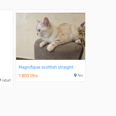
&
Magnifique scottish straight
Femelle pers
1 800 Dhs
fes
1 800 Dhs
rabat