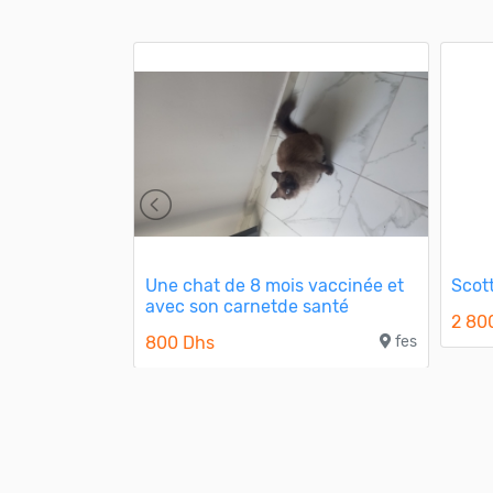
linais
Une chat de 8 mois vaccinée et
Scot
avec son carnetde santé
casablanca
2 80
800 Dhs
fes