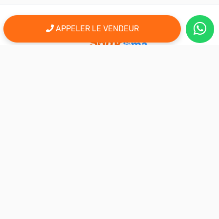
APPELER LE VENDEUR
er
Le 1
site d'annonce au maroc pour l'adoption, la vente et l'achat
des animaux domestiques en ligne. Alors bienvenu sur
AnimalSouk.ma, le spécialiste des petites annonces gratuites
d’animaux. Ici tout est fait pour vous aider à trouver rapidement le
compagnon qui vous correspond.
Si vous représentez une association, vous possédez un élevage,
ou vous proposez vos services dans le secteur animalier, ce site
est aussi fait pour vous aider à communiquer gratuitement sur
votre activité.
Nous sommes une équipe de passionnés d’animaux et nous
restons à votre écoute, alors n’hésitez pas à nous adresser vos
remarques ou vos idées d’améliorations.