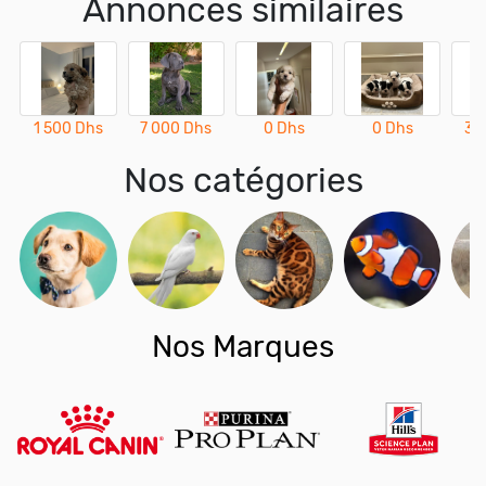
Annonces similaires
1 500 Dhs
7 000 Dhs
0 Dhs
0 Dhs
3 
Nos catégories
Nos Marques