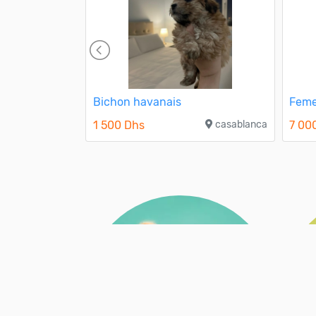
ire terrier
Bichon havanais
Feme
1 500 Dhs
casablanca
7 00
azemmour