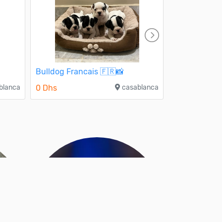
Bulldog Francais 🇫🇷📸
Caniche géa
blanca
0 Dhs
casablanca
3 000 Dhs