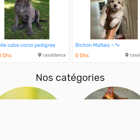
lle cabe corso pedigree
Bichon Maltais ✨🐾
0 Dhs
casablanca
0 Dhs
casa
Nos catégories