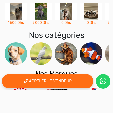
1 500 Dhs
7 000 Dhs
0 Dhs
0 Dhs
3 
Nos catégories
Nos Marques
APPELER LE VENDEUR