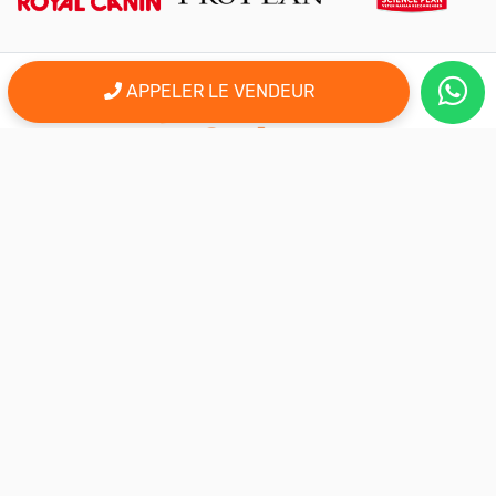
APPELER LE VENDEUR
er
Le 1
site d'annonce au maroc pour l'adoption, la vente et l'achat
des animaux domestiques en ligne. Alors bienvenu sur
AnimalSouk.ma, le spécialiste des petites annonces gratuites
d’animaux. Ici tout est fait pour vous aider à trouver rapidement le
compagnon qui vous correspond.
Si vous représentez une association, vous possédez un élevage,
ou vous proposez vos services dans le secteur animalier, ce site
est aussi fait pour vous aider à communiquer gratuitement sur
votre activité.
Nous sommes une équipe de passionnés d’animaux et nous
restons à votre écoute, alors n’hésitez pas à nous adresser vos
remarques ou vos idées d’améliorations.