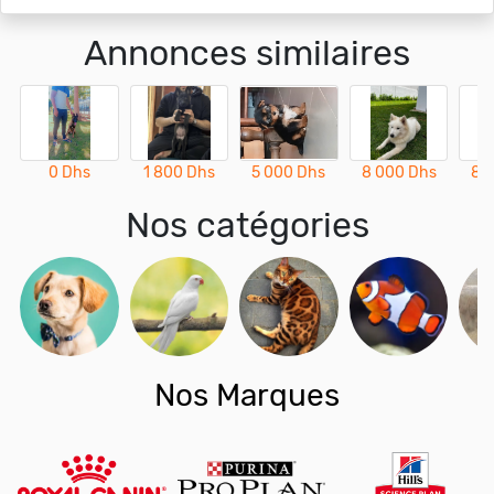
Annonces similaires
0 Dhs
1 800 Dhs
5 000 Dhs
8 000 Dhs
8 
Nos catégories
Nos Marques