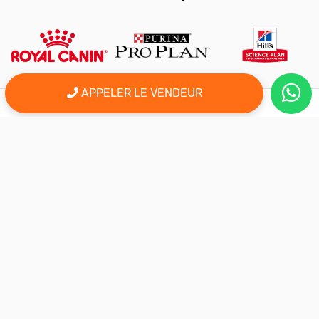
APPELER LE VENDEUR
er
Le 1
site d'annonce au maroc pour l'adoption, la vente et l'achat
des animaux domestiques en ligne. Alors bienvenu sur
AnimalSouk.ma, le spécialiste des petites annonces gratuites
d’animaux. Ici tout est fait pour vous aider à trouver rapidement le
compagnon qui vous correspond.
Si vous représentez une association, vous possédez un élevage,
ou vous proposez vos services dans le secteur animalier, ce site
est aussi fait pour vous aider à communiquer gratuitement sur
votre activité.