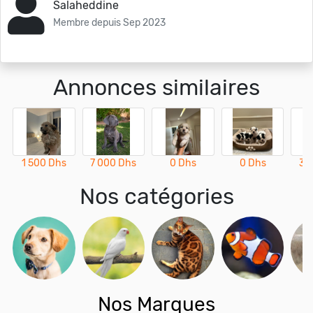
Salaheddine
Membre depuis Sep 2023
Annonces similaires
1 500 Dhs
7 000 Dhs
0 Dhs
0 Dhs
3 
Nos catégories
Nos Marques