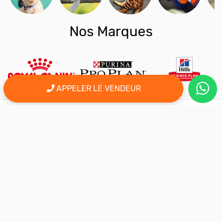
Nos Marques
APPELER LE VENDEUR
er
Le 1
site d'annonce au maroc pour l'adoption, la vente et l'achat
des animaux domestiques en ligne. Alors bienvenu sur
AnimalSouk.ma, le spécialiste des petites annonces gratuites
d’animaux. Ici tout est fait pour vous aider à trouver rapidement le
compagnon qui vous correspond.