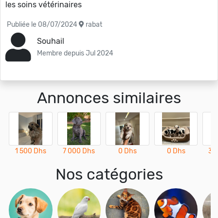
les soins vétérinaires
Publiée le 08/07/2024
rabat
Souhail
Membre depuis Jul 2024
Annonces similaires
1 500 Dhs
7 000 Dhs
0 Dhs
0 Dhs
3 
Nos catégories