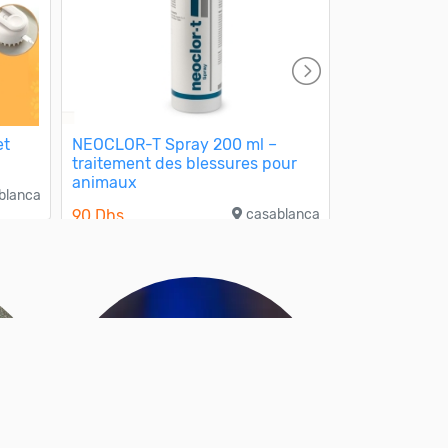
et
NEOCLOR-T Spray 200 ml –
Piscine gonf
traitement des blessures pour
enfants et a
animaux
blanca
1 000 Dhs
90 Dhs
casablanca