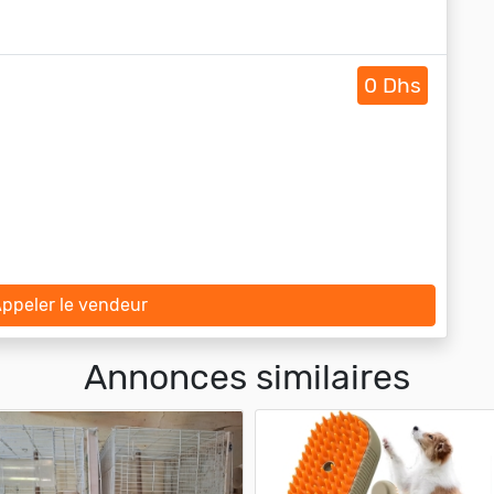
0 Dhs
ppeler le vendeur
Annonces similaires