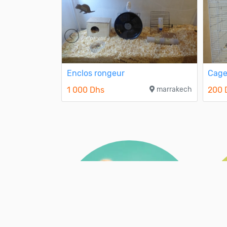
pour chats et
Enclos rongeur
Cage
1 000 Dhs
marrakech
200 
casablanca