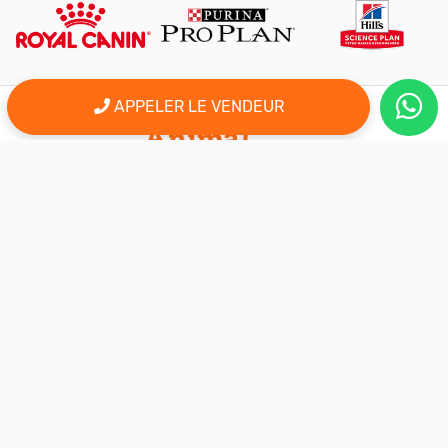
APPELER LE VENDEUR
er
Le 1
site d'annonce au maroc pour l'adoption, la vente et l'achat
des animaux domestiques en ligne. Alors bienvenu sur
AnimalSouk.ma, le spécialiste des petites annonces gratuites
d’animaux. Ici tout est fait pour vous aider à trouver rapidement le
compagnon qui vous correspond.
Si vous représentez une association, vous possédez un élevage,
ou vous proposez vos services dans le secteur animalier, ce site
est aussi fait pour vous aider à communiquer gratuitement sur
votre activité.
Nous sommes une équipe de passionnés d’animaux et nous