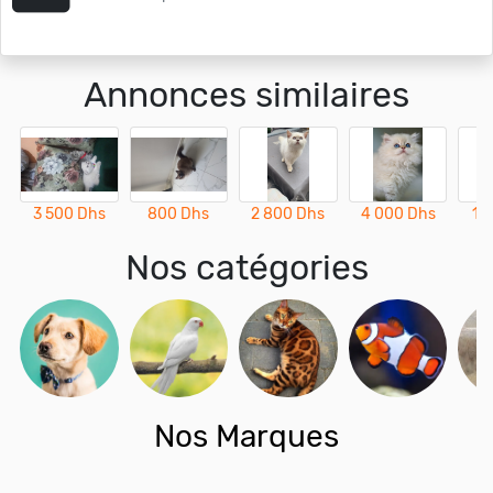
Annonces similaires
3 500 Dhs
800 Dhs
2 800 Dhs
4 000 Dhs
1 
Nos catégories
Nos Marques