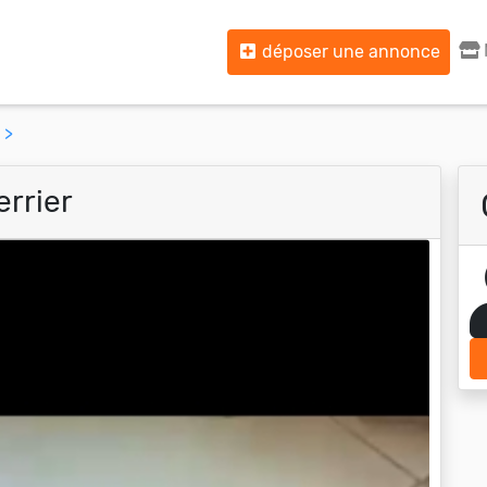
déposer une annonce
 >
errier