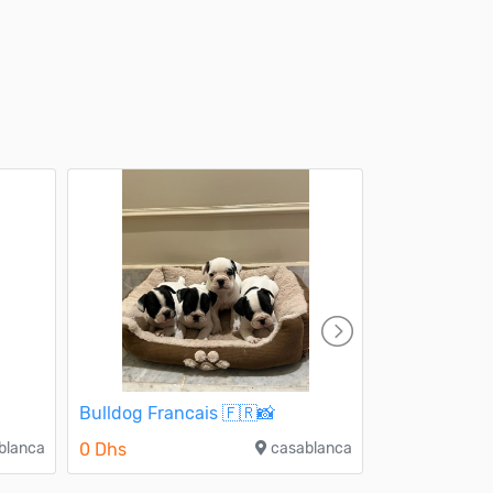
Bulldog Francais 🇫🇷📸
Caniche géa
blanca
0 Dhs
casablanca
3 000 Dhs