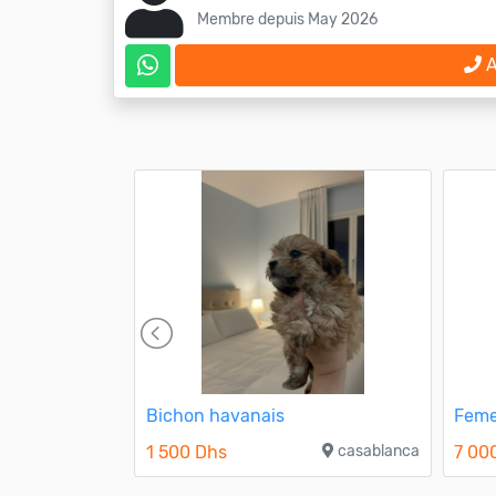
Membre depuis May 2026
A
ire terrier
Bichon havanais
Feme
1 500 Dhs
casablanca
7 00
azemmour