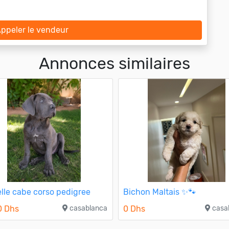
ppeler le vendeur
Annonces similaires
lle cabe corso pedigree
Bichon Maltais ✨🐾
0 Dhs
casablanca
0 Dhs
casa