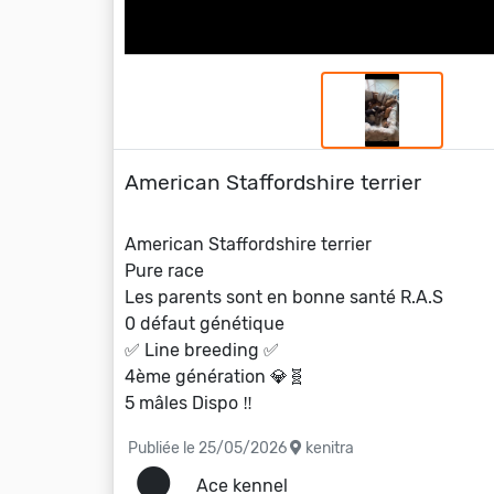
American Staffordshire terrier
American Staffordshire terrier
Pure race
Les parents sont en bonne santé R.A.S
0 défaut génétique
✅️ Line breeding ✅️
4ème génération 💎🧬
5 mâles Dispo ‼️
Publiée le 25/05/2026
kenitra
Ace kennel