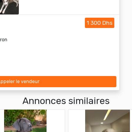
1 300 Dhs
rron
ppeler le vendeur
Annonces similaires