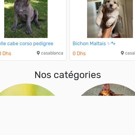
lle cabe corso pedigree
Bichon Maltais ✨🐾
0 Dhs
casablanca
0 Dhs
casa
Nos catégories