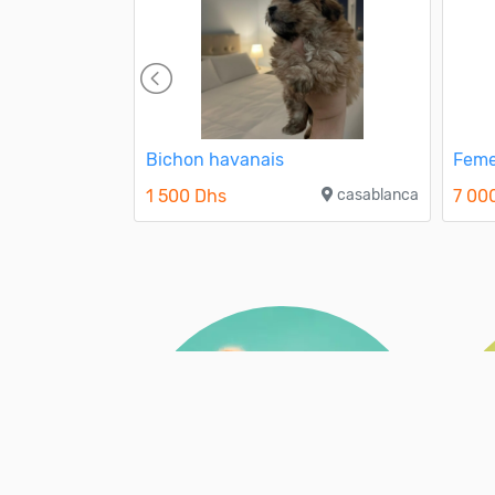
ire terrier
Bichon havanais
Feme
1 500 Dhs
casablanca
7 00
azemmour