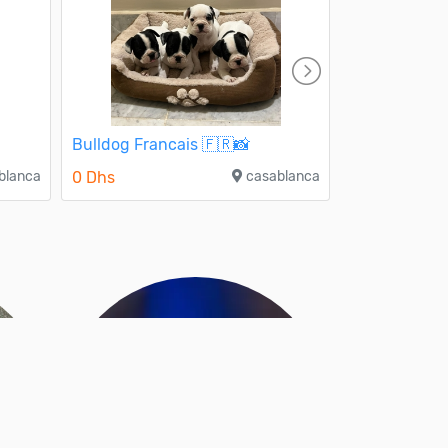
Bulldog Francais 🇫🇷📸
Caniche géa
blanca
0 Dhs
casablanca
3 000 Dhs