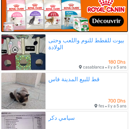
بيوت للقطط للنوم واللعب وحتى
الولادة
180 Dhs
casablanca
il y a 5 ans
●
قط للبيع المدينة فاس
700 Dhs
fes
il y a 5 ans
●
سيامي دكر