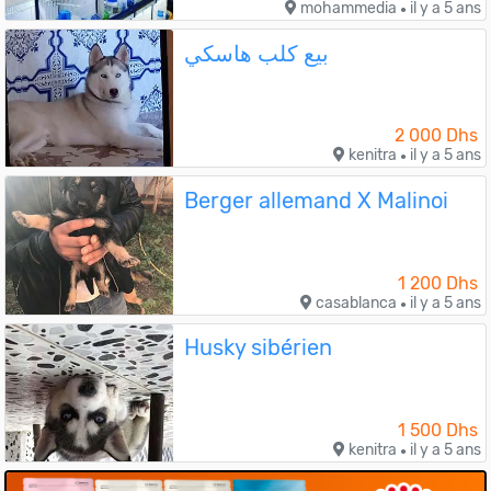
mohammedia
il y a 5 ans
●
بيع كلب هاسكي
2 000 Dhs
kenitra
il y a 5 ans
●
Berger allemand X Malinoi
1 200 Dhs
casablanca
il y a 5 ans
●
Husky sibérien
1 500 Dhs
kenitra
il y a 5 ans
●