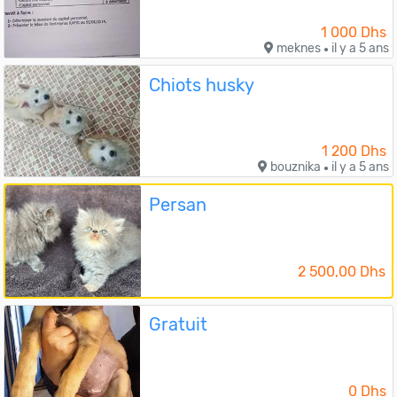
1 000 Dhs
meknes
il y a 5 ans
●
Chiots husky
1 200 Dhs
bouznika
il y a 5 ans
●
Persan
2 500,00 Dhs
Gratuit
0 Dhs