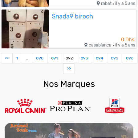
rabat
il y a 5 ans
●
Snada9 biroch
0 Dhs
casablanca
il y a 5 ans
●
<<
1
…
890
891
892
893
894
895
896
>>
Nos Marques