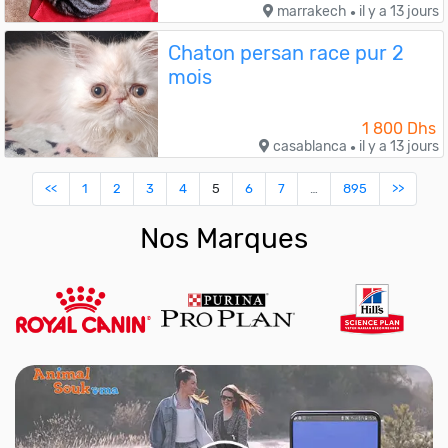
marrakech
il y a 13 jours
●
Chaton persan race pur 2
mois
1 800 Dhs
casablanca
il y a 13 jours
●
<<
1
2
3
4
5
6
7
…
895
>>
Nos Marques