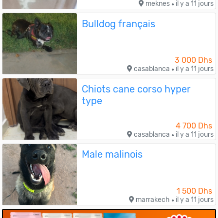
meknes
il y a 11 jours
●
Bulldog français
3 000 Dhs
casablanca
il y a 11 jours
●
Chiots cane corso hyper
type
4 700 Dhs
casablanca
il y a 11 jours
●
Male malinois
1 500 Dhs
marrakech
il y a 11 jours
●