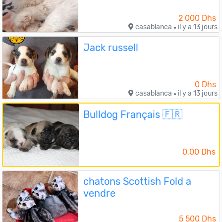
2 000 Dhs
casablanca
il y a 13 jours
●
Jack russell
0 Dhs
casablanca
il y a 13 jours
●
Bulldog Français 🇫🇷
0,00 Dhs
chatons Scottish Fold a
vendre
5 500 Dhs