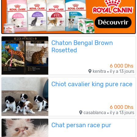
Chaton Bengal Brown
Rosetted
6 000 Dhs
kenitra
il y a 13 jours
●
Chiot cavalier king pure race
6 000 Dhs
casablanca
il y a 13 jours
●
Chat persan race pur