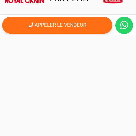
APPELER LE VENDEUR
er
Le 1
site d'annonce au maroc pour l'adoption, la vente et l'achat
des animaux domestiques en ligne. Alors bienvenu sur
AnimalSouk.ma, le spécialiste des petites annonces gratuites
d’animaux. Ici tout est fait pour vous aider à trouver rapidement le
compagnon qui vous correspond.
Si vous représentez une association, vous possédez un élevage,
ou vous proposez vos services dans le secteur animalier, ce site
est aussi fait pour vous aider à communiquer gratuitement sur
votre activité.
Nous sommes une équipe de passionnés d’animaux et nous
restons à votre écoute, alors n’hésitez pas à nous adresser vos
remarques ou vos idées d’améliorations.