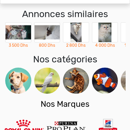
Annonces similaires
3 500 Dhs
800 Dhs
2 800 Dhs
4 000 Dhs
1 
Nos catégories
Nos Marques