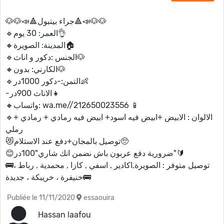
🐶🐶📣🔺جراء بيتبول🔺📣🐶🐶
🔹العمر: 30 يوم👌
🔸المدينة: الصويرة🏠
🔹الجنس :دكور و اناث🐶
🔸الكارني: بدون🐶
🔹التمن:-دكور 1000در👶
-الاناث 900در👧
🔸واتساب: wa.me//212650023556 📱
🔹الالوان : الابيض +ابيض فيه اسود+ ابيض فيه رمادي + رمادي +
رملي
😻توصيل بالمجان+دفع عند الاستلام🥺
😊ضرورية دفع عربون باش نضمن انك شاري"100در"🔰
🚌توصيل متوفر : الصويرة,اكادير , اسفي , كازا , محمدية , رباط ،
خنيفرة ، خريبكة ، جديدة🚌
Publiée le 11/11/2020
essaouira
Hassan laafou