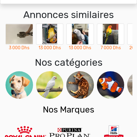
Annonces similaires
3 000 Dhs
13 000 Dhs
13 000 Dhs
7 000 Dhs
20 
Nos catégories
Nos Marques