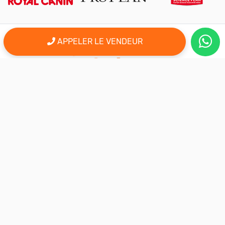
APPELER LE VENDEUR
er
Le 1
site d'annonce au maroc pour l'adoption, la vente et l'achat
des animaux domestiques en ligne. Alors bienvenu sur
AnimalSouk.ma, le spécialiste des petites annonces gratuites
d’animaux. Ici tout est fait pour vous aider à trouver rapidement le
compagnon qui vous correspond.
Si vous représentez une association, vous possédez un élevage,
ou vous proposez vos services dans le secteur animalier, ce site
est aussi fait pour vous aider à communiquer gratuitement sur
votre activité.
Nous sommes une équipe de passionnés d’animaux et nous
restons à votre écoute, alors n’hésitez pas à nous adresser vos
remarques ou vos idées d’améliorations.